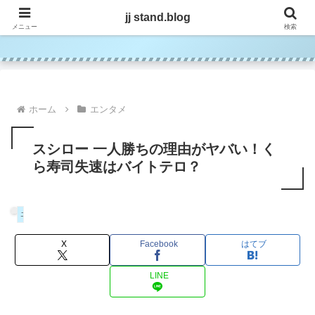
jj stand.blog
jj stand.blog
メニュー
検索
ホーム
エンタメ
スシロー 一人勝ちの理由がヤバい！く
ら寿司失速はバイトテロ？
エンタメ
X
Facebook
はてブ
LINE