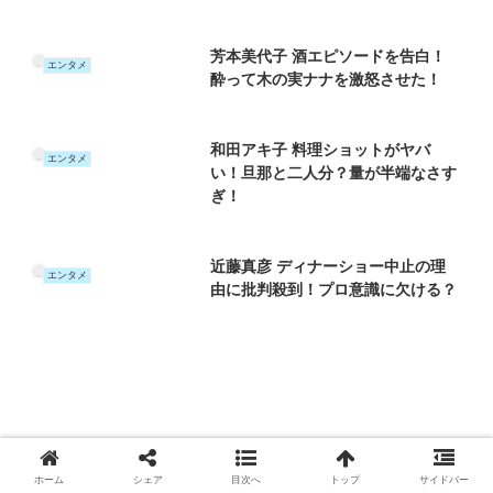
芳本美代子 酒エピソードを告白！
エンタメ
酔って木の実ナナを激怒させた！
和田アキ子 料理ショットがヤバ
エンタメ
い！旦那と二人分？量が半端なさす
ぎ！
近藤真彦 ディナーショー中止の理
エンタメ
由に批判殺到！プロ意識に欠ける？
ホーム
シェア
目次へ
トップ
サイドバー