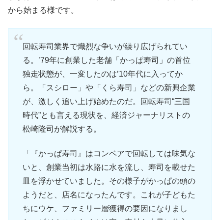
から始まる様です。
回転寿司業界で熾烈な争いが繰り広げられてい
る。’79年に創業した老舗「かっぱ寿司」の首位
独走状態が、一変したのは’10年代に入ってか
ら。「スシロー」や「くら寿司」などの新興企業
が、激しく追い上げ始めたのだ。回転寿司“三国
時代”とも言える現状を、経済ジャーナリストの
松崎隆司が解説する。
「『かっぱ寿司』はコンベアで回転しては味気な
いと、創業当初は水路に水を流し、寿司を載せた
皿を浮かせていました。その様子がかっぱの頭の
ようだと、店名になったんです。これが子どもた
ちにウケ、ファミリー層獲得の要因になりまし