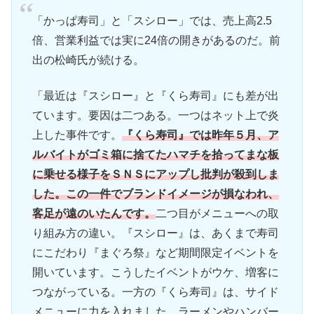
「かっぱ寿司」と「スシロー」では、売上高2.5
倍、営業利益では実に24倍の開きがあるのだ。前
出の松崎氏が続ける。
「最近は『スシロー』と『くら寿司』にも差が出
ています。要因は二つある。一つはネット上で炎
上した事件です。
『くら寿司』では昨年５月、ア
ルバイトがゴミ箱に捨てたハマチを拾ってまな板
に乗せる様子をＳＮＳにアップし批判が殺到しま
した。この一件でブランドイメージが損なわれ、
客足が遠のいたんです。
二つ目がメニューへの取
り組み方の違い。『スシロー』は、あくまで寿司
にこだわり『まぐろ祭』など期間限定イベントを
開いています。こうしたイベントがウケ、増客に
つながっている。一方の『くら寿司』は、サイド
メニューに力を入れました。ラーメンやハンバー