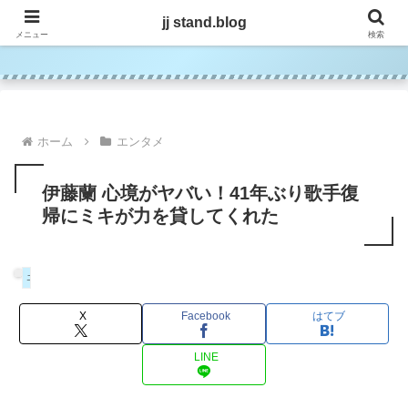
jj stand.blog
jj stand.blog
メニュー
検索
ホーム
エンタメ
伊藤蘭 心境がヤバい！41年ぶり歌手復
帰にミキが力を貸してくれた
エンタメ
X
Facebook
はてブ
LINE