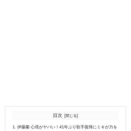
目次
伊藤蘭 心境がヤバい！41年ぶり歌手復帰にミキが力を