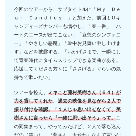
今回のツアーから、サブタイトルに「Ｍｙ Ｄｅ
ａｒ Ｃａｎｄｉｅｓ！」と加えた。前回よりキ
ャンディーズナンバーも増やし、「春一番」「ハ
ートのエースが出てこない」「哀愁のシンフォニ
ー」「やさしい悪魔」「暑中お見舞い申し上げま
す」などを披露する。「おかげさまで、一瞬にし
て青春時代にタイムスリップできる楽曲がある。
応援してくださる方々に『ささげる』ぐらいの気
持ちで歌いたい」
ツアーを控え、
ミキこと藤村美樹さん（６４）が
力を貸してくれた
。
過去の映像を見ながら２人で
振り付けを確認。「１人じゃ思い出せなくて、美
樹さんに言ったら『一緒に思い出そう』って。
こ
の間集まって、やってみたけど、２人で落ち込ん
だの（笑い）。『蘭さん、大変ね』なんて言いな