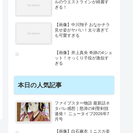
ルのウエストラインが綺麗す
ぎる！
【画像】中川翔子 おなかチラ
見せ姿がヤバい！太り過ぎて
も可愛すぎる
【画像】井上真央 奇跡の4ショ
ット！そっくり子役が激似す
ぎる
本日の人気記事
ファイブスター物語 最新話ネ
タバレ感想｜怒涛の剣聖剣技
連発！ ニュータイプ2026年7
月号
【画像】白石麻衣 ミニスカ姿