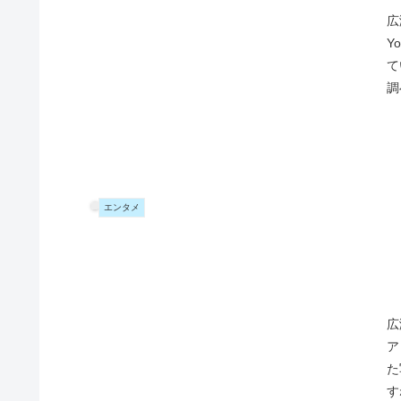
広
Y
て
調
エンタメ
広
ア
た
す