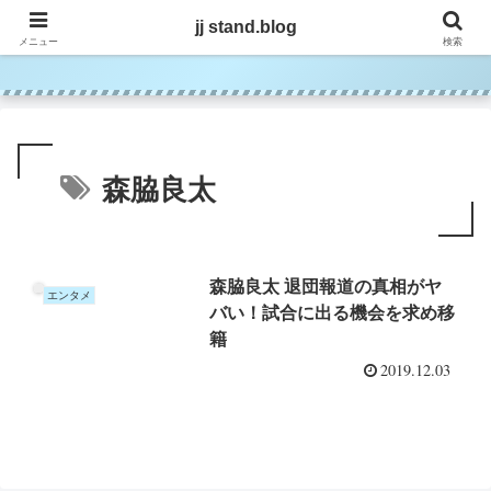
jj stand.blog
jj stand.blog
メニュー
検索
森脇良太
森脇良太 退団報道の真相がヤ
エンタメ
バい！試合に出る機会を求め移
籍
2019.12.03