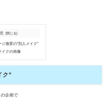
次
ージ激変の“別人メイク”
メイクの画像
イク”
」の企画で