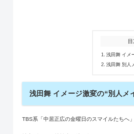
目
浅田舞 イメ
浅田舞 別人
浅田舞 イメージ激変の“別人メ
TBS系「中居正広の金曜日のスマイルたちへ