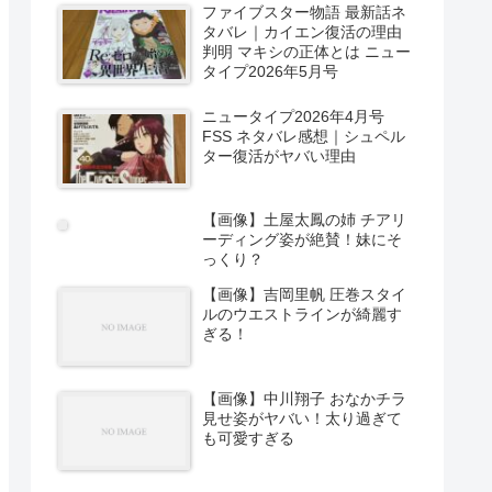
ファイブスター物語 最新話ネ
タバレ｜カイエン復活の理由
判明 マキシの正体とは ニュー
タイプ2026年5月号
ニュータイプ2026年4月号
FSS ネタバレ感想｜シュペル
ター復活がヤバい理由
【画像】土屋太鳳の姉 チアリ
ーディング姿が絶賛！妹にそ
っくり？
【画像】吉岡里帆 圧巻スタイ
ルのウエストラインが綺麗す
ぎる！
【画像】中川翔子 おなかチラ
見せ姿がヤバい！太り過ぎて
も可愛すぎる