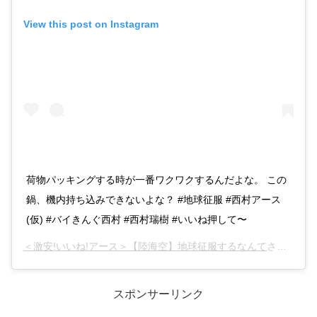
View this post on Instagram
荷物パッキングする時が一番ワクワクするんだよな。 この
鍋、機内持ち込みできないよな？ #地球征服 #西村アース
(仮) #バイきんぐ西村 #西村瑞樹 #いいね押して〜
＜激安!いいね!アース＞【陸海空】地球征服するなんて
さん(@chikyu_nishimura)がシェアした投稿 –
スポンサーリンク