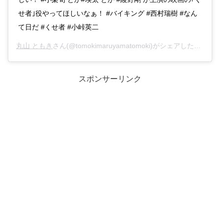
せ者｣役やってほしいなぁ！ #バイキング #西村瑞樹 #なん
て日だ #くせ者 #小峠英二
丸山 ともき
さん(@tomokimaruyamatomoki)がシェアした投稿 –
スポンサーリンク