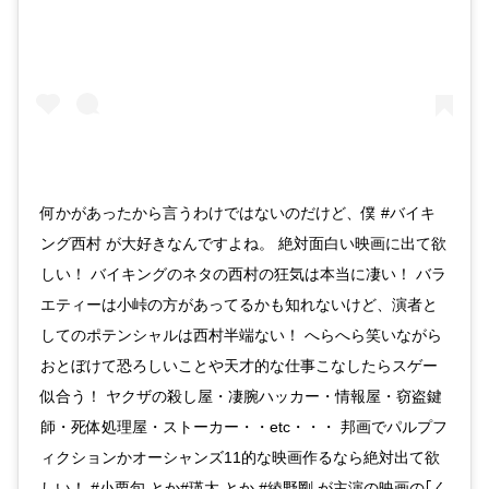
何かがあったから言うわけではないのだけど、僕 #バイキ
ング西村 が大好きなんですよね。 絶対面白い映画に出て欲
しい！ バイキングのネタの西村の狂気は本当に凄い！ バラ
エティーは小峠の方があってるかも知れないけど、演者と
してのポテンシャルは西村半端ない！ へらへら笑いながら
おとぼけて恐ろしいことや天才的な仕事こなしたらスゲー
似合う！ ヤクザの殺し屋・凄腕ハッカー・情報屋・窃盗鍵
師・死体処理屋・ストーカー・・etc・・・ 邦画でパルプフ
ィクションかオーシャンズ11的な映画作るなら絶対出て欲
しい！ #小栗旬 とか#瑛太 とか #綾野剛 が主演の映画の｢く