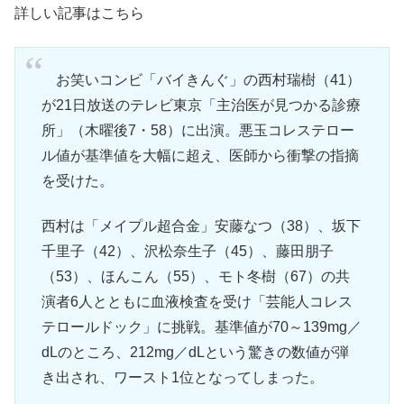
詳しい記事はこちら
お笑いコンビ「バイきんぐ」の
西村瑞樹
（41）
が21日放送のテレビ東京「
主治医が見つかる診療
所
」（木曜後7・58）に出演。悪玉コレステロー
ル値が基準値を大幅に超え、医師から衝撃の指摘
を受けた。
西村は「メイプル超合金」安藤なつ（38）、
坂下
千里子
（42）、
沢松奈生子
（45）、藤田朋子
（53）、ほんこん（55）、
モト冬樹
（67）の共
演者6人とともに血液検査を受け「芸能人コレス
テロールドック」に挑戦。基準値が70～139mg／
dLのところ、212mg／dLという驚きの数値が弾
き出され、ワースト1位となってしまった。