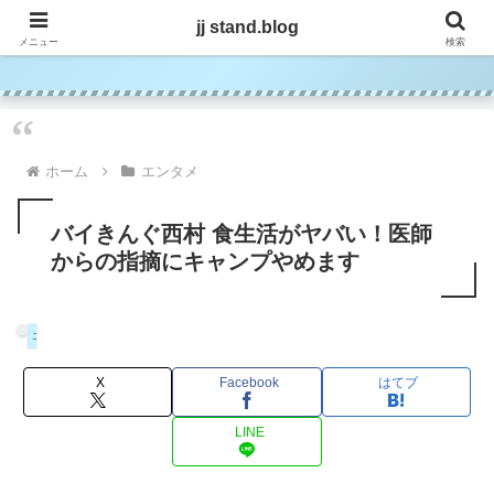
jj stand.blog
jj stand.blog
メニュー
検索
ホーム
エンタメ
バイきんぐ西村 食生活がヤバい！医師
からの指摘にキャンプやめます
エンタメ
X
Facebook
はてブ
LINE