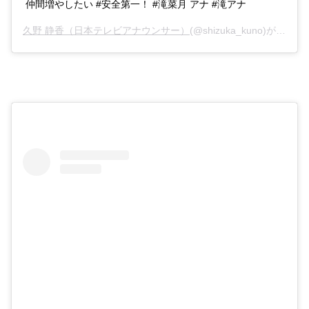
仲間増やしたい #安全第一！ #滝菜月 アナ #滝アナ
久野 静香（日本テレビアナウンサー）
(@shizuka_kuno)がシェアした投稿 –