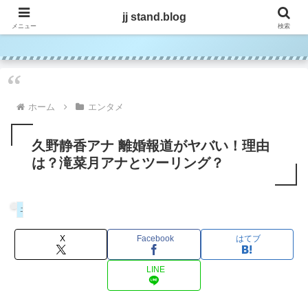
jj stand.blog
jj stand.blog
メニュー
検索
ホーム
エンタメ
久野静香アナ 離婚報道がヤバい！理由
は？滝菜月アナとツーリング？
エンタメ
X
Facebook
はてブ
LINE