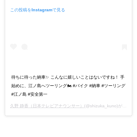
この投稿をInstagramで見る
待ちに待った納車✨ こんなに嬉しいことはないですね！ 手
始めに、江ノ島へツーリング🏍 #バイク #納車 #ツーリング
#江ノ島 #安全第一
久野 静香（日本テレビアナウンサー）
(@shizuka_kuno)がシェアした投稿 –