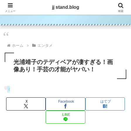
jj stand.blog
jj stand.blog
メニュー
検索
ホーム
エンタメ
光浦靖子のテディベアが凄すぎる！画
像あり！手芸の才能がヤバい！
エンタメ
X
Facebook
はてブ
LINE