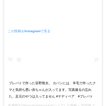
この投稿をInstagramで見る
プレバトで作った笹野熊夫。 カバンには、羊毛で作ったク
マと気持ち悪い赤ちゃんが入ってます。写真撮るの忘れ
た。足元のやつは入ってません #テディベア #プレバト
光浦靖子
(@yasukomitsuura)がシェアした投稿 –
2020年 2月月20日午前3時35分PST