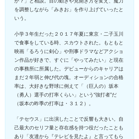
か？」と相談。目の動きや見開き方を変え、魔力
を調整しながら「みきお」を作り上げていったと
いう。
小学３年生だった２０１７年夏に東京・二子玉川
で食事をしている時、スカウトされた。もともと
映画「るろうに剣心」や刑事ドラマなどアクショ
ン作品が好きで、すぐに「やってみたい」と現在
の事務所に所属した。デビューからのキャリアは
まだ２年弱と伸び代の塊。オーディションの合格
率は、大好きな野球に例えて「（巨人の）坂本
（勇人）選手の打率くらい」という“強打者”だ
（坂本の昨季の打率は・３１２）。
「テセウス」に出演したことで反響も大きい。自
己最大のセリフ量と存在感を持つ役だったことも
あり「友達から『テレビを見たよ』と言ってもら