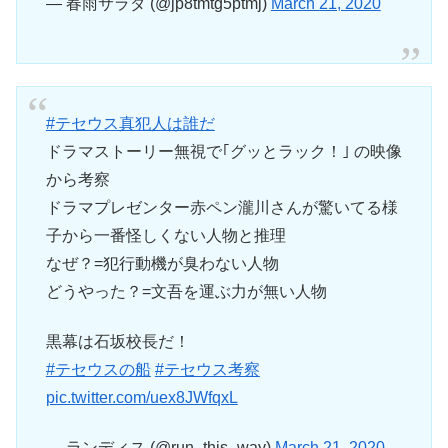
— 春雨サラダ (@jp8tmtg5ptmj)
March 21, 2020
#テセウス真犯人は誰だ
ドラマストーリー無視で｢グッとラック！｣ の映像
から考察
ドラマプレゼンター赤ペン瀧川さんが驚いてる様
子から一番怪しくない人物と推理
なぜ？=犯行動機が臭わない人物
どうやった？=文吾を運ぶ力が無い人物
黒幕は石坂校長だ！
#テセウスの船
#テセウス考察
pic.twitter.com/uex8JWfqxL
— ランディス (@run_this_way)
March 21, 2020