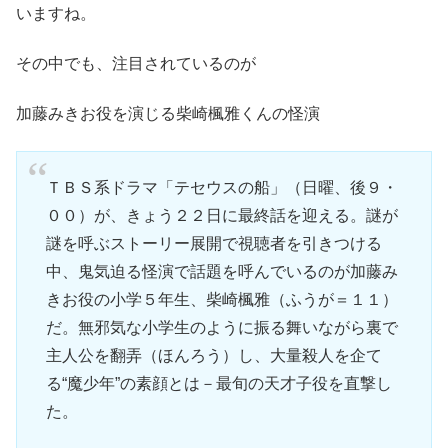
いますね。
その中でも、注目されているのが
加藤みきお役を演じる柴崎楓雅くんの怪演
ＴＢＳ系ドラマ「テセウスの船」（日曜、後９・
００）が、きょう２２日に最終話を迎える。謎が
謎を呼ぶストーリー展開で視聴者を引きつける
中、鬼気迫る怪演で話題を呼んでいるのが加藤み
きお役の小学５年生、柴崎楓雅（ふうが＝１１）
だ。無邪気な小学生のように振る舞いながら裏で
主人公を翻弄（ほんろう）し、大量殺人を企て
る“魔少年”の素顔とは－最旬の天才子役を直撃し
た。