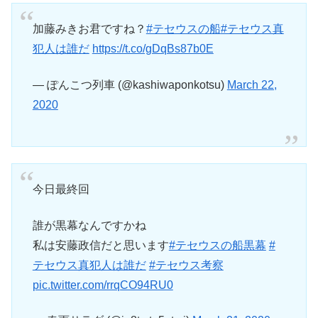
加藤みきお君ですね？
#テセウスの船
#テセウス真
犯人は誰だ
https://t.co/gDqBs87b0E
— ぽんこつ列車 (@kashiwaponkotsu)
March 22,
2020
今日最終回
誰が黒幕なんですかね
私は安藤政信だと思います
#テセウスの船黒幕
#
テセウス真犯人は誰だ
#テセウス考察
pic.twitter.com/rrqCO94RU0