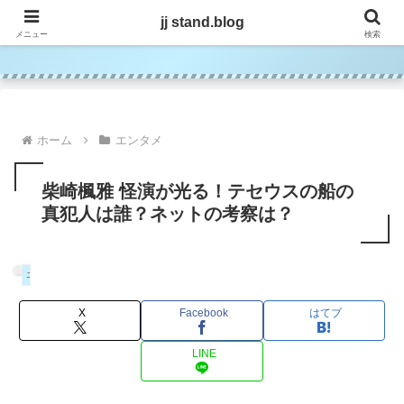
jj stand.blog
jj stand.blog
メニュー
検索
ホーム
エンタメ
柴崎楓雅 怪演が光る！テセウスの船の
真犯人は誰？ネットの考察は？
エンタメ
X
Facebook
はてブ
LINE