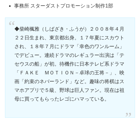
事務所 スターダストプロモーション制作1部
◆柴崎楓雅（しばざき・ふうが）２００８年４月
２２日生まれ、東京都出身。１７年夏にスカウト
され、１８年７月にドラマ「幸色のワンルーム」
でデビュー。連続ドラマのレギュラー出演は「テ
セウスの船」が初。待機作に日本テレビ系ドラマ
「ＦＡＫＥ ＭＯＴＩＯＮ－卓球の王将－」、映
画「約束のネバーランド」など。趣味の将棋はス
マホアプリで５級、野球は巨人ファン。現在は祖
母に買ってもらったレゴにハマっている。