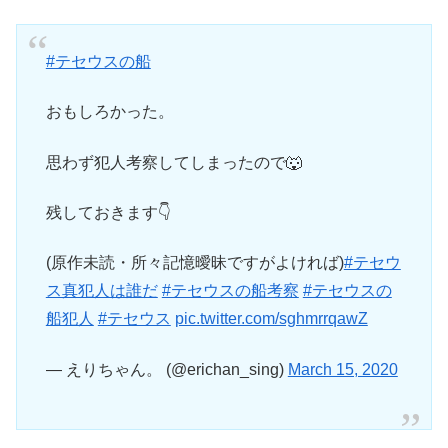
#テセウスの船
おもしろかった。
思わず犯人考察してしまったので🐺
残しておきます👇
(原作未読・所々記憶曖昧ですがよければ)
#テセウ
ス真犯人は誰だ
#テセウスの船考察
#テセウスの
船犯人
#テセウス
pic.twitter.com/sghmrrqawZ
— えりちゃん。 (@erichan_sing)
March 15, 2020