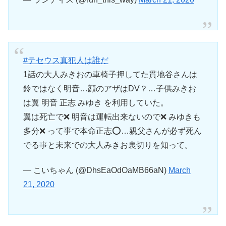
#テセウス真犯人は誰だ
1話の大人みきおの車椅子押してた貫地谷さんは
鈴ではなく明音…顔のアザはDV？…子供みきお
は翼 明音 正志 みゆき を利用していた。
翼は死亡で❌ 明音は運転出来ないので❌ みゆきも
多分❌ って事で本命正志⭕️…親父さんが必ず死ん
でる事と未来での大人みきお裏切りを知って。
— こいちゃん (@DhsEaOdOaMB66aN)
March
21, 2020