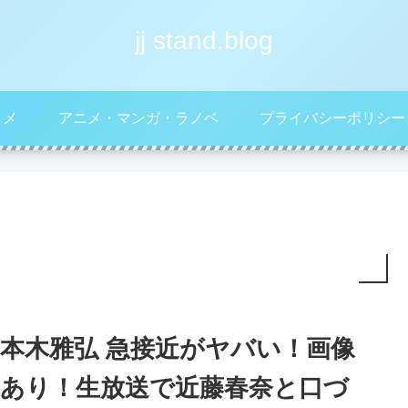
jj stand.blog
タメ
アニメ・マンガ・ラノベ
プライバシーポリシー
本木雅弘 急接近がヤバい！画像
あり！生放送で近藤春奈と口づ