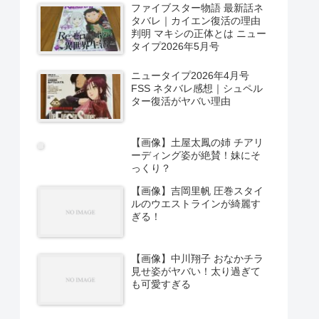
ファイブスター物語 最新話ネ
タバレ｜カイエン復活の理由
判明 マキシの正体とは ニュー
タイプ2026年5月号
ニュータイプ2026年4月号
FSS ネタバレ感想｜シュペル
ター復活がヤバい理由
【画像】土屋太鳳の姉 チアリ
ーディング姿が絶賛！妹にそ
っくり？
【画像】吉岡里帆 圧巻スタイ
ルのウエストラインが綺麗す
ぎる！
【画像】中川翔子 おなかチラ
見せ姿がヤバい！太り過ぎて
も可愛すぎる