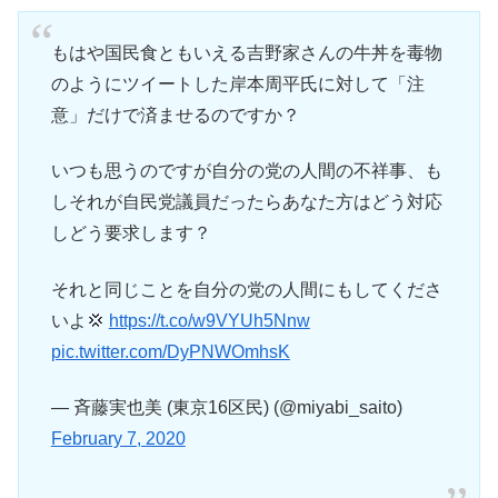
もはや国民食ともいえる吉野家さんの牛丼を毒物
のようにツイートした岸本周平氏に対して「注
意」だけで済ませるのですか？
いつも思うのですが自分の党の人間の不祥事、も
しそれが自民党議員だったらあなた方はどう対応
しどう要求します？
それと同じことを自分の党の人間にもしてくださ
いよ💢
https://t.co/w9VYUh5Nnw
pic.twitter.com/DyPNWOmhsK
— 斉藤実也美 (東京16区民) (@miyabi_saito)
February 7, 2020