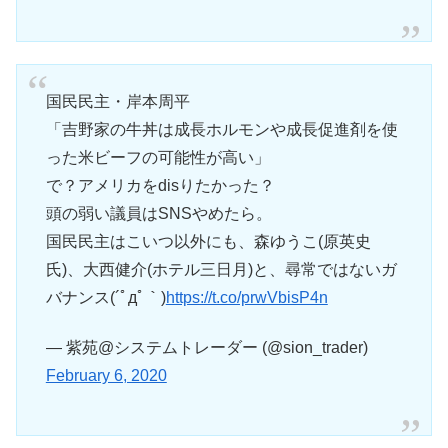
国民民主・岸本周平
「吉野家の牛丼は成長ホルモンや成長促進剤を使
った米ビーフの可能性が高い」
で？アメリカをdisりたかった？
頭の弱い議員はSNSやめたら。
国民民主はこいつ以外にも、森ゆうこ(原英史
氏)、大西健介(ホテル三日月)と、尋常ではないガ
バナンス(´ﾟдﾟ｀)
https://t.co/prwVbisP4n
— 紫苑@システムトレーダー (@sion_trader)
February 6, 2020