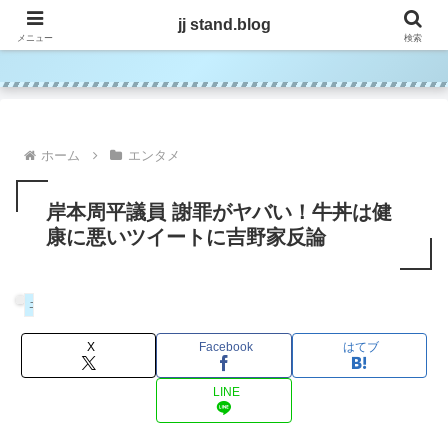
jj stand.blog
jj stand.blog
メニュー
検索
ホーム
エンタメ
岸本周平議員 謝罪がヤバい！牛丼は健
康に悪いツイートに吉野家反論
エンタメ
X
Facebook
はてブ
LINE