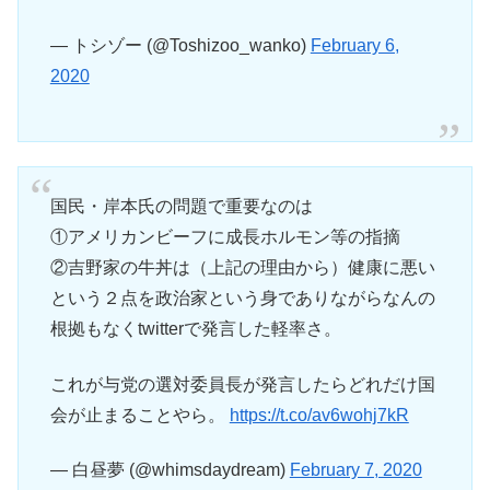
— トシゾー (@Toshizoo_wanko)
February 6,
2020
国民・岸本氏の問題で重要なのは
①アメリカンビーフに成長ホルモン等の指摘
②吉野家の牛丼は（上記の理由から）健康に悪い
という２点を政治家という身でありながらなんの
根拠もなくtwitterで発言した軽率さ。
これが与党の選対委員長が発言したらどれだけ国
会が止まることやら。
https://t.co/av6wohj7kR
— 白昼夢 (@whimsdaydream)
February 7, 2020