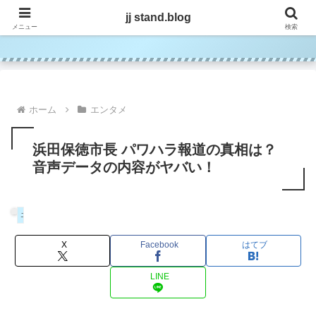
jj stand.blog
jj stand.blog
メニュー
検索
ホーム
エンタメ
浜田保徳市長 パワハラ報道の真相は？
音声データの内容がヤバい！
エンタメ
X
Facebook
はてブ
LINE