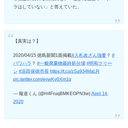
ラはしていない」と答えていた。
【真実は？】
2020/04/15 徳島新聞1面掲載
#入札改ざん強要
？
#
パワハラ
？
#一般廃棄物最終処分場
#明和クリー
ン
#浜田保徳市長
https://t.co/zSa934MaLR
pic.twitter.com/eywKv0Xm1q
— 報道くん (@H4FruqBMKEOPN3w)
April 14,
2020