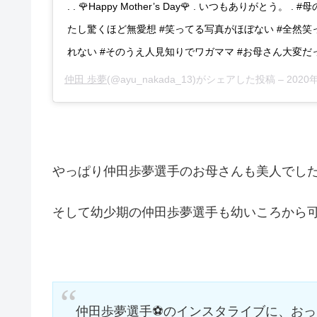
. . 🌹Happy Mother’s Day🌹 . いつもありがとう。
たし驚くほど無愛想 #笑ってる写真がほぼない #全然
れない #そのうえ人見知りでワガママ #お母さん大変だ
仲田 歩夢
(@ayu_nakada_13)がシェアした投稿 –
2020年
やっぱり仲田歩夢選手のお母さんも美人でし
そして幼少期の仲田歩夢選手も幼いころから
仲田歩夢選手⚽️のインスタライブに、おっち