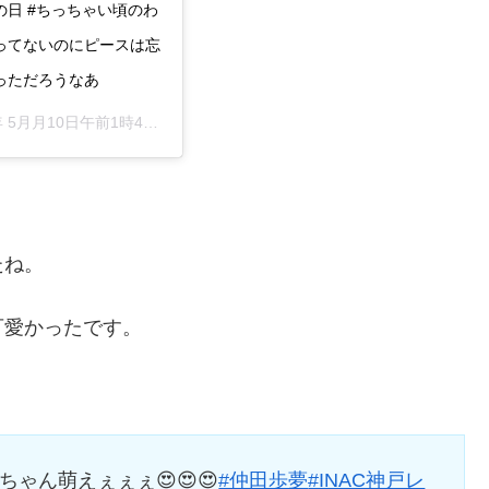
 . #母の日 #ちっちゃい頃のわ
笑ってないのにピースは忘
っただろうなあ
 5月月10日午前1時40分PDT
たね。
可愛かったです。
ゃん萌えぇぇぇ😍😍😍
#仲田歩夢
#INAC神戸レ