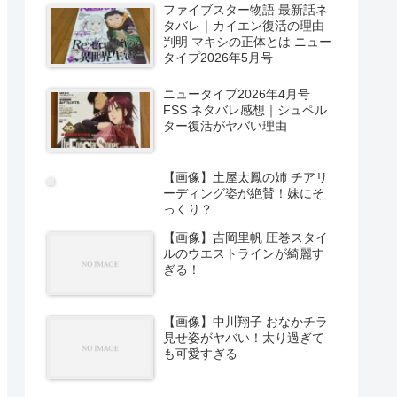
ファイブスター物語 最新話ネ
タバレ｜カイエン復活の理由
判明 マキシの正体とは ニュー
タイプ2026年5月号
ニュータイプ2026年4月号
FSS ネタバレ感想｜シュペル
ター復活がヤバい理由
【画像】土屋太鳳の姉 チアリ
ーディング姿が絶賛！妹にそ
っくり？
【画像】吉岡里帆 圧巻スタイ
ルのウエストラインが綺麗す
ぎる！
【画像】中川翔子 おなかチラ
見せ姿がヤバい！太り過ぎて
も可愛すぎる