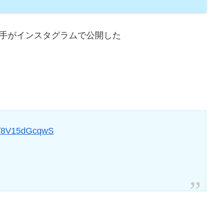
選手がインスタグラムで公開した
。
om/8V15dGcqwS