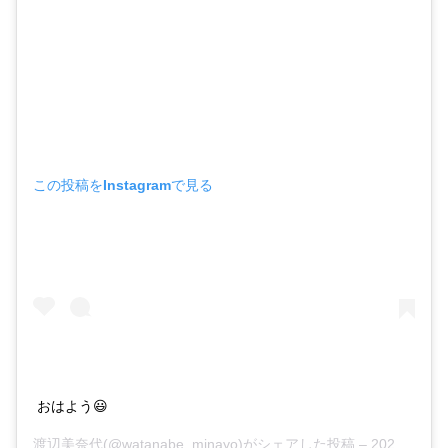
この投稿をInstagramで見る
おはよう😃
渡辺美奈代
(@watanabe_minayo)がシェアした投稿 –
2020年 5月月2日午後5時52分PDT