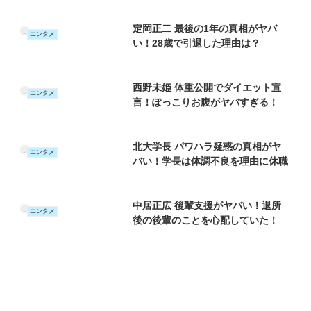
定岡正二 最後の1年の真相がヤバ
エンタメ
い！28歳で引退した理由は？
西野未姫 体重公開でダイエット宣
エンタメ
言！ぽっこりお腹がヤバすぎる！
北大学長 パワハラ疑惑の真相がヤ
エンタメ
バい！学長は体調不良を理由に休職
中居正広 後輩支援がヤバい！退所
エンタメ
後の後輩のことを心配していた！