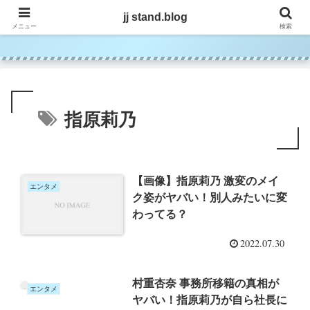
jj stand.blog
jj stand.blog
メニュー
検索
指原莉乃
【画像】指原莉乃 激変のメイ
エンタメ
ク姿がヤバい！別人みたいに変
わってる？
2022.07.30
村重杏奈 事務所移籍の真相が
エンタメ
ヤバい！指原莉乃が自ら社長に