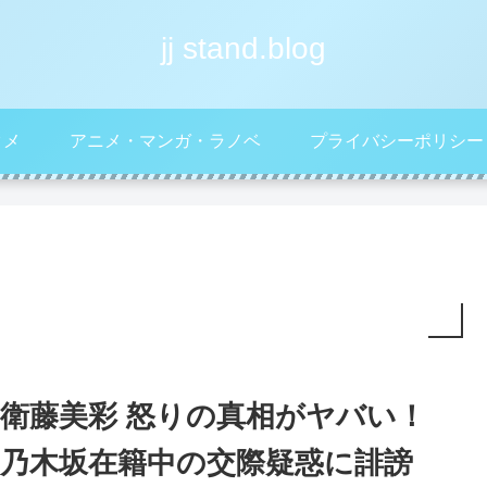
jj stand.blog
タメ
アニメ・マンガ・ラノベ
プライバシーポリシー
衛藤美彩 怒りの真相がヤバい！
乃木坂在籍中の交際疑惑に誹謗