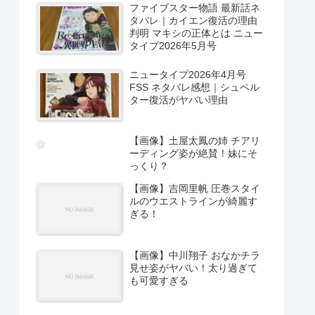
ファイブスター物語 最新話ネ
タバレ｜カイエン復活の理由
判明 マキシの正体とは ニュー
タイプ2026年5月号
ニュータイプ2026年4月号
FSS ネタバレ感想｜シュペル
ター復活がヤバい理由
【画像】土屋太鳳の姉 チアリ
ーディング姿が絶賛！妹にそ
っくり？
【画像】吉岡里帆 圧巻スタイ
ルのウエストラインが綺麗す
ぎる！
【画像】中川翔子 おなかチラ
見せ姿がヤバい！太り過ぎて
も可愛すぎる