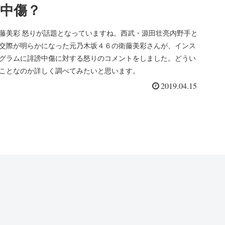
中傷？
藤美彩 怒りが話題となっていますね。西武・
源田壮亮
内野手と
交際が明らかになった元
乃木坂４６
の
衛藤美彩さんが、
インス
グラムに誹謗中傷に対する怒りのコメントをしました。どうい
ことなのか詳しく調べてみたいと思います。
2019.04.15