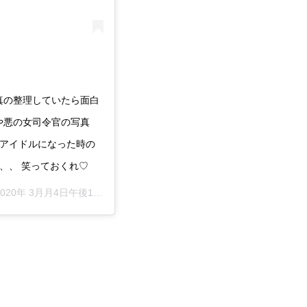
写真の整理していたら面白
真や悪の女司令官の写真
トにアイドルになった時の
、、、 笑っておくれ♡
020年 3月月4日午後10時43分PST