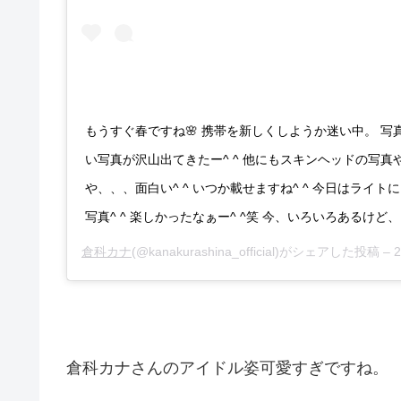
もうすぐ春ですね🌸 携帯を新しくしようか迷い中。 
い写真が沢山出てきたー^ ^ 他にもスキンヘッドの写
や、、、面白い^ ^ いつか載せますね^ ^ 今日はライ
写真^ ^ 楽しかったなぁー^ ^笑 今、いろいろあるけど
倉科カナ
(@kanakurashina_official)がシェアした投稿 –
2
倉科カナさんのアイドル姿可愛すぎですね。