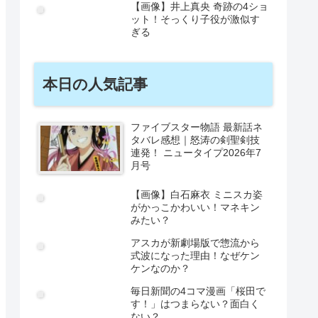
【画像】井上真央 奇跡の4ショ
ット！そっくり子役が激似す
ぎる
本日の人気記事
ファイブスター物語 最新話ネ
タバレ感想｜怒涛の剣聖剣技
連発！ ニュータイプ2026年7
月号
【画像】白石麻衣 ミニスカ姿
がかっこかわいい！マネキン
みたい？
アスカが新劇場版で惣流から
式波になった理由！なぜケン
ケンなのか？
毎日新聞の4コマ漫画「桜田で
す！」はつまらない？面白く
ない？