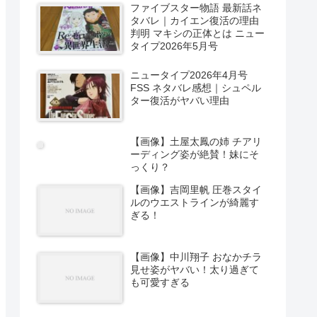
ファイブスター物語 最新話ネ
タバレ｜カイエン復活の理由
判明 マキシの正体とは ニュー
タイプ2026年5月号
ニュータイプ2026年4月号
FSS ネタバレ感想｜シュペル
ター復活がヤバい理由
【画像】土屋太鳳の姉 チアリ
ーディング姿が絶賛！妹にそ
っくり？
【画像】吉岡里帆 圧巻スタイ
ルのウエストラインが綺麗す
ぎる！
【画像】中川翔子 おなかチラ
見せ姿がヤバい！太り過ぎて
も可愛すぎる