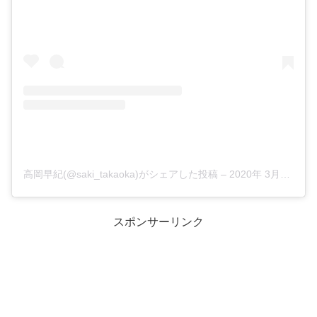
高岡早紀(@saki_takaoka)がシェアした投稿
–
2020年 3月月25日午前4時23分PDT
スポンサーリンク