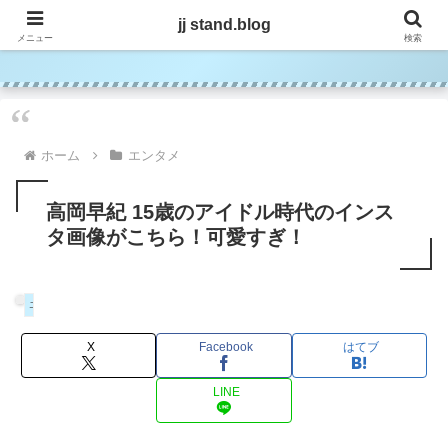
jj stand.blog
jj stand.blog
メニュー
検索
ホーム
エンタメ
高岡早紀 15歳のアイドル時代のインス
タ画像がこちら！可愛すぎ！
エンタメ
X
Facebook
はてブ
LINE